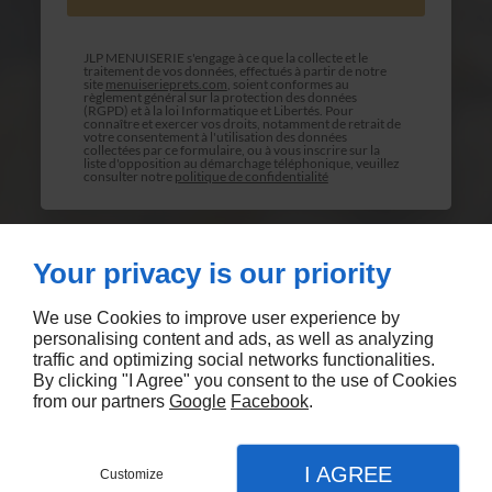
JLP MENUISERIE s'engage à ce que la collecte et le
traitement de vos données, effectués à partir de notre
site
menuiserieprets.com
, soient conformes au
règlement général sur la protection des données
(RGPD) et à la loi Informatique et Libertés. Pour
connaître et exercer vos droits, notamment de retrait de
votre consentement à l'utilisation des données
collectées par ce formulaire, ou à vous inscrire sur la
liste d'opposition au démarchage téléphonique, veuillez
consulter notre
politique de confidentialité
Your privacy is our priority
We use Cookies to improve user experience by
personalising content and ads, as well as analyzing
traffic and optimizing social networks functionalities.
By clicking "I Agree" you consent to the use of Cookies
Agence Referencement SEO
from our partners
Google
Facebook
.
I AGREE
Customize